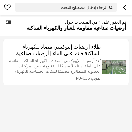
الرجاء إدخال مصطلح البحث
تم العثور على
1
من المنتجات حول
أرضيات صناعية مقاومة للغبار والكهرباء الساكنة
طلاء أرضيات إيبوكسي مضاد للكهرباء
الساكنة قائم على الماء | أرضيات صناعية
مقاومة للغبار والتآكل
تُعد أرضيات الإيبوكسي المضادة للكهرباء الساكنة القائمة
على الماء لدينا حلاً صديقًا للبيئة ومنخفض المركبات
العضوية المتطايرة مصممًا للبيئات الحساسة للكهرباء
الساكنة مثل ورش الإلكترونيات والمختبرات ومرافق
نموذج:PU-036
المعدات الدقيقة.