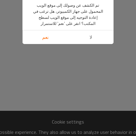
تم الكشف عن وصولك إلى موقع الويب
المحمول على جهاز الكمبيوتر، هل ترغب في
إعادة التوجيه إلى موقع الويب لسطح
المكتب؟ انقر على 'نعم' للاستمرار
لا
نعم
Cookie settings
ssible experience. They also allow us to analyze user behavior in 