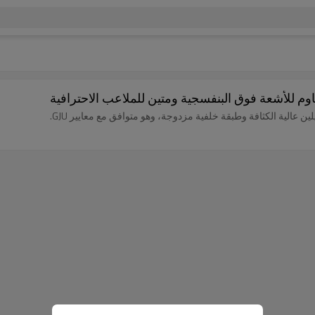
 للأشعة فوق البنفسجية ومتين للملاعب الاحترافية
ن عالية الكثافة وطبقة خلفية مزدوجة، وهو متوافق مع معايير GJU.