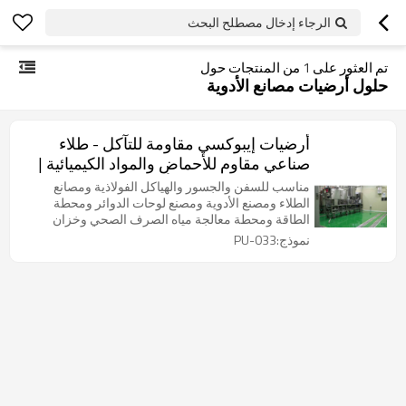
الرجاء إدخال مصطلح البحث
تم العثور على
1
من المنتجات حول
حلول أرضيات مصانع الأدوية
أرضيات إيبوكسي مقاومة للتآكل - طلاء
صناعي مقاوم للأحماض والمواد الكيميائية |
صديق للبيئة وطويل الأمد
مناسب للسفن والجسور والهياكل الفولاذية ومصانع
الطلاء ومصنع الأدوية ومصنع لوحات الدوائر ومحطة
الطاقة ومحطة معالجة مياه الصرف الصحي وخزان
تخزين المواد الكيميائية (الخزان) ومصنع البطاريات وغيرها
نموذج:PU-033
من الأماكن ذات متطلبات مقاومة التآكل.