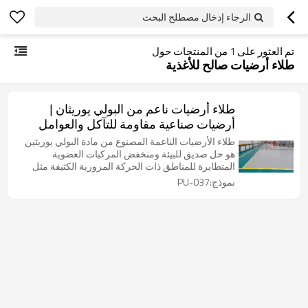
الرجاء إدخال مصطلح البحث
تم العثور على
1
من المنتجات حول
طلاء أرضيات صالح للأغذية
طلاء أرضيات ناعم من البولي يوريثان |
أرضيات صناعية مقاومة للتآكل والعوامل
الجوية
طلاء الأرضيات الناعمة المصنوع من مادة البولي يوريثين
هو حل صديق للبيئة ومنخفض المركبات العضوية
المتطايرة للمناطق ذات الحركة المرورية الكثيفة مثل
ورش العمل ومواقف السيارات ومصانع تجهيز الأغذية.
نموذج:PU-037