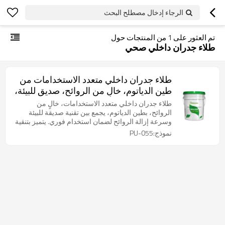
الرجاء إدخال مصطلح البحث
تم العثور على
1
من المنتجات حول
طلاء جدران داخلي صحي
طلاء جدران داخلي متعدد الاستخدامات من
طين الدياتوم، خالٍ من الروائح، صديق للبيئة،
مضاد للبكتيريا، مقاوم للعفن، وقابل للغسل.
طلاء جدران داخلي متعدد الاستخدامات، خالٍ من
الروائح، بطين الدياتوم، يجمع بين تقنية صديقة للبيئة
وسرعة إزالة الروائح لضمان استخدام فوري. يتميز بتنقية
طبيعية للدياتوم: يمتص الفورمالديهايد، ويقاوم البكتيريا/
نموذج:PU-055
العفن، ويقاوم البقع والفرك. مثالي للمنازل والمدارس
والفنادق. ينظم الرطوبة ويعزز جودة الهواء، مما يضمن
مساحة معيشة صحية ومريحة.