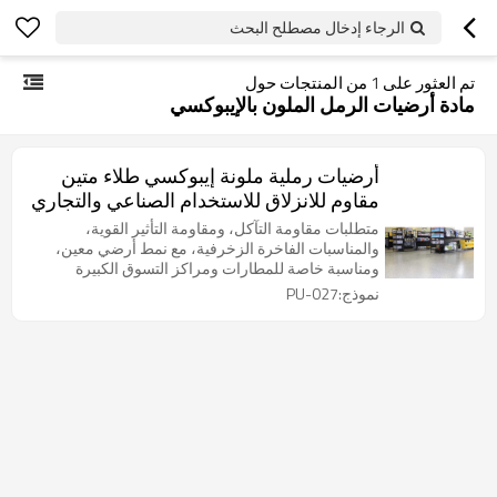
الرجاء إدخال مصطلح البحث
تم العثور على
1
من المنتجات حول
مادة أرضيات الرمل الملون بالإيبوكسي
أرضيات رملية ملونة إيبوكسي طلاء متين
مقاوم للانزلاق للاستخدام الصناعي والتجاري
متطلبات مقاومة التآكل، ومقاومة التأثير القوية،
والمناسبات الفاخرة الزخرفية، مع نمط أرضي معين،
ومناسبة خاصة للمطارات ومراكز التسوق الكبيرة
وقاعات المعارض ومترو الأنفاق والاتصالات الإلكترونية
نموذج:PU-027
والطبية والصحية والترفيه الفاخر والمباني التجارية وإنتاج
الأغذية والمكاتب ومختبرات المدارس تولي اهتماما
للتنظيف الخارجي، والأماكن ذات المتانة الجيدة.